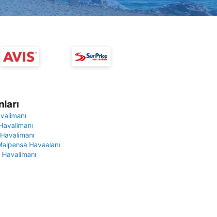
ları
avalimanı
Havalimanı
 Havalimanı
Malpensa Havaalanı
 Havalimanı