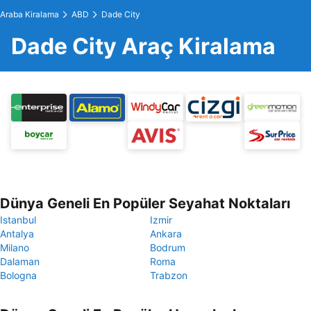
Araba Kiralama
ABD
Dade City
Dade City Araç Kiralama
Dünya Geneli En Popüler Seyahat Noktaları
Istanbul
Izmir
Antalya
Ankara
Milano
Bodrum
Dalaman
Roma
Bologna
Trabzon