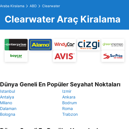
Araba Kiralama
ABD
Clearwater
Clearwater Araç Kiralama
Dünya Geneli En Popüler Seyahat Noktaları
Istanbul
Izmir
Antalya
Ankara
Milano
Bodrum
Dalaman
Roma
Bologna
Trabzon