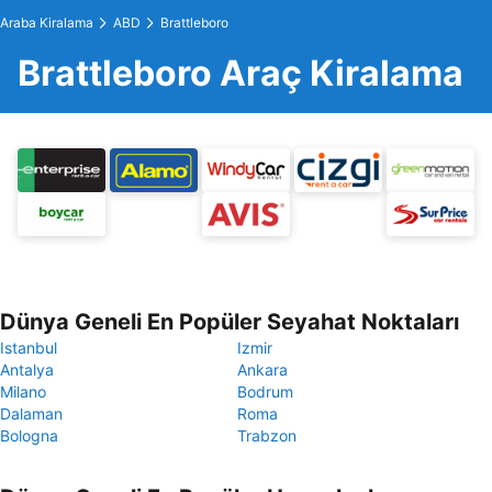
Araba Kiralama
ABD
Brattleboro
Brattleboro Araç Kiralama
Dünya Geneli En Popüler Seyahat Noktaları
Istanbul
Izmir
Antalya
Ankara
Milano
Bodrum
Dalaman
Roma
Bologna
Trabzon