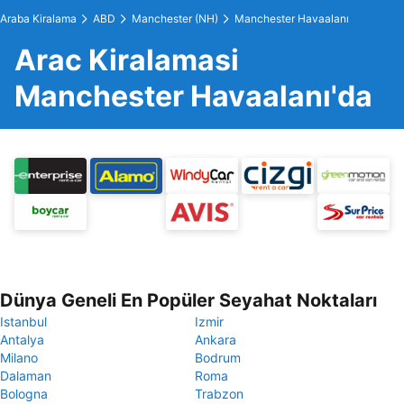
Araba Kiralama
ABD
Manchester (NH)
Manchester Havaalanı
Arac Kiralamasi
Manchester Havaalanı'da
Dünya Geneli En Popüler Seyahat Noktaları
Istanbul
Izmir
Antalya
Ankara
Milano
Bodrum
Dalaman
Roma
Bologna
Trabzon