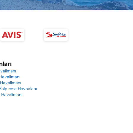
ları
avalimanı
Havalimanı
 Havalimanı
Malpensa Havaalanı
 Havalimanı