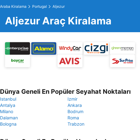
Araba Kiralama
Portugal
Aljezur
Aljezur Araç Kiralama
Dünya Geneli En Popüler Seyahat Noktaları
Istanbul
Izmir
Antalya
Ankara
Milano
Bodrum
Dalaman
Roma
Bologna
Trabzon