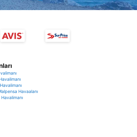
ları
avalimanı
Havalimanı
 Havalimanı
Malpensa Havaalanı
 Havalimanı