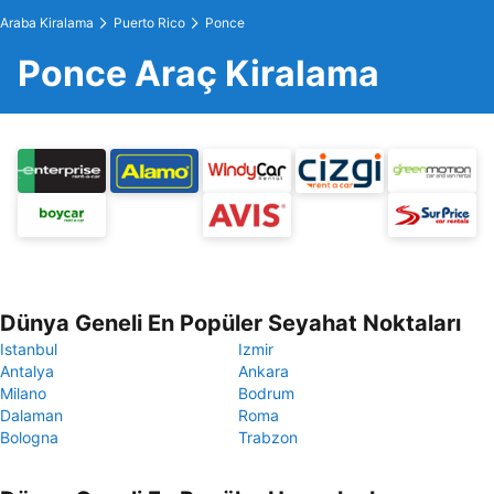
Araba Kiralama
Puerto Rico
Ponce
Ponce Araç Kiralama
Dünya Geneli En Popüler Seyahat Noktaları
Istanbul
Izmir
Antalya
Ankara
Milano
Bodrum
Dalaman
Roma
Bologna
Trabzon