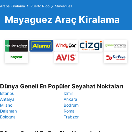
Araba Kiralama
Puerto Rico
Mayaguez
Mayaguez Araç Kiralama
Dünya Geneli En Popüler Seyahat Noktaları
Istanbul
Izmir
Antalya
Ankara
Milano
Bodrum
Dalaman
Roma
Bologna
Trabzon