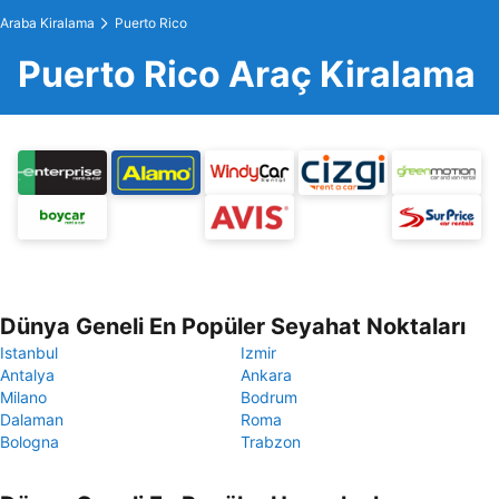
Araba Kiralama
Puerto Rico
Puerto Rico Araç Kiralama
Dünya Geneli En Popüler Seyahat Noktaları
Istanbul
Izmir
Antalya
Ankara
Milano
Bodrum
Dalaman
Roma
Bologna
Trabzon