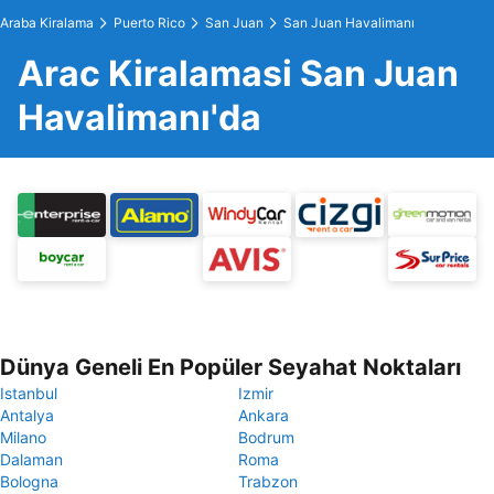
Araba Kiralama
Puerto Rico
San Juan
San Juan Havalimanı
Arac Kiralamasi San Juan
Havalimanı'da
Dünya Geneli En Popüler Seyahat Noktaları
Istanbul
Izmir
Antalya
Ankara
Milano
Bodrum
Dalaman
Roma
Bologna
Trabzon