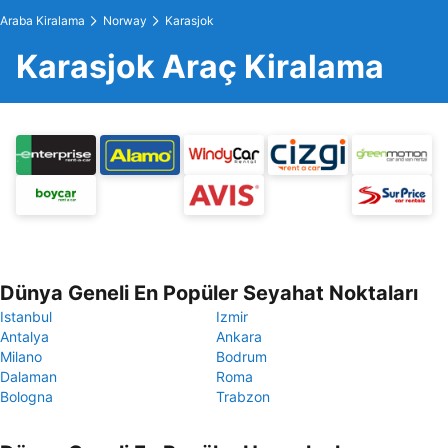
Araba Kiralama
Norway
Karasjok
Karasjok Araç Kiralama
Dünya Geneli En Popüler Seyahat Noktaları
Istanbul
Izmir
Antalya
Ankara
Milano
Bodrum
Dalaman
Roma
Bologna
Trabzon