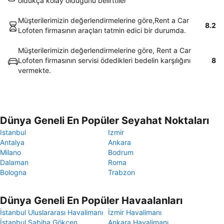
oldukça kolay olduğunu belirttiler
Müşterilerimizin değerlendirmelerine göre,Rent a Car
8.2
Lofoten firmasının araçları tatmin edici bir durumda.
Müşterilerimizin değerlendirmelerine göre, Rent a Car
Lofoten firmasının servisi ödedikleri bedelin karşılığını
8
vermekte.
Dünya Geneli En Popüler Seyahat Noktaları
Istanbul
Izmir
Antalya
Ankara
Milano
Bodrum
Dalaman
Roma
Bologna
Trabzon
Dünya Geneli En Popüler Havaalanları
İstanbul Uluslararası Havalimanı
İzmir Havalimanı
İstanbul Sabiha Gökçen
Ankara Havalimanı