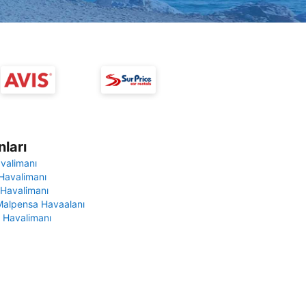
ları
avalimanı
Havalimanı
 Havalimanı
Malpensa Havaalanı
 Havalimanı