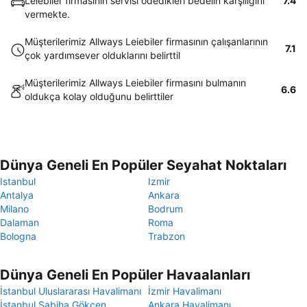
Leiebiler firmasının servisi ödedikleri bedelin karşılığını
7.4
vermekte.
Müşterilerimiz Allways Leiebiler firmasının çalışanlarının
7.1
çok yardımsever olduklarını belirttil
Müşterilerimiz Allways Leiebiler firmasını bulmanın
6.6
oldukça kolay olduğunu belirttiler
Dünya Geneli En Popüler Seyahat Noktaları
Istanbul
Izmir
Antalya
Ankara
Milano
Bodrum
Dalaman
Roma
Bologna
Trabzon
Dünya Geneli En Popüler Havaalanları
İstanbul Uluslararası Havalimanı
İzmir Havalimanı
İstanbul Sabiha Gökçen
Ankara Havalimanı