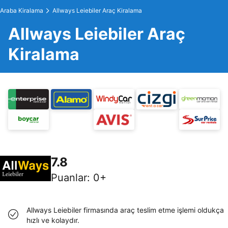
Araba Kiralama
Allways Leiebiler Araç Kiralama
Allways Leiebiler Araç
Kiralama
7.8
Puanlar
:
0+
Allways Leiebiler firmasında araç teslim etme işlemi oldukça
hızlı ve kolaydır.