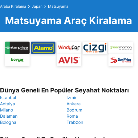
Araba Kiralama
Japan
Matsuyama
Matsuyama Araç Kiralama
Dünya Geneli En Popüler Seyahat Noktaları
Istanbul
Izmir
Antalya
Ankara
Milano
Bodrum
Dalaman
Roma
Bologna
Trabzon