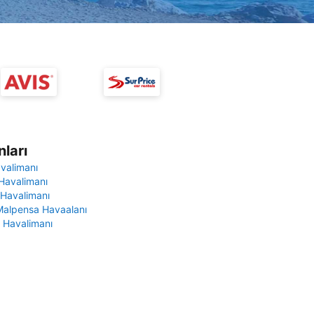
ları
avalimanı
Havalimanı
 Havalimanı
Malpensa Havaalanı
 Havalimanı