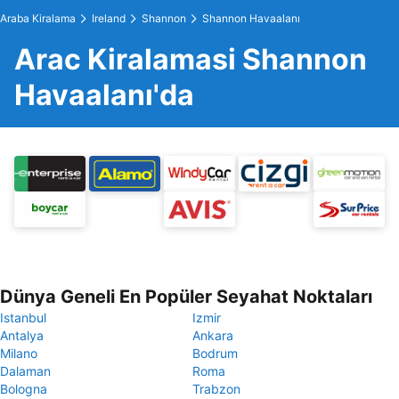
Araba Kiralama
Ireland
Shannon
Shannon Havaalanı
Arac Kiralamasi Shannon
Havaalanı'da
Dünya Geneli En Popüler Seyahat Noktaları
Istanbul
Izmir
Antalya
Ankara
Milano
Bodrum
Dalaman
Roma
Bologna
Trabzon