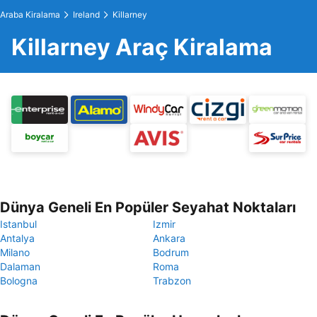
Araba Kiralama
Ireland
Killarney
Killarney Araç Kiralama
Dünya Geneli En Popüler Seyahat Noktaları
Istanbul
Izmir
Antalya
Ankara
Milano
Bodrum
Dalaman
Roma
Bologna
Trabzon