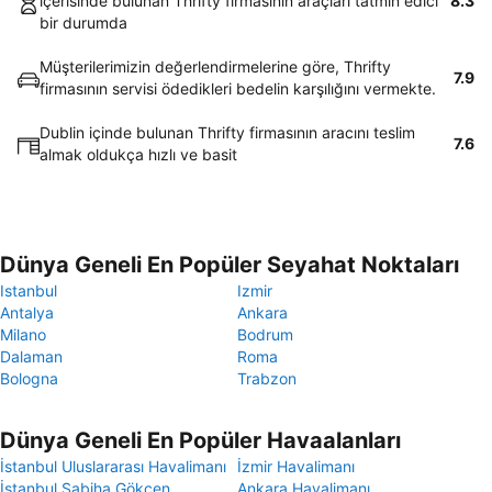
içerisinde bulunan Thrifty firmasının araçları tatmin edici
8.3
bir durumda
Müşterilerimizin değerlendirmelerine göre, Thrifty
7.9
firmasının servisi ödedikleri bedelin karşılığını vermekte.
Dublin içinde bulunan Thrifty firmasının aracını teslim
7.6
almak oldukça hızlı ve basit
Dünya Geneli En Popüler Seyahat Noktaları
Istanbul
Izmir
Antalya
Ankara
Milano
Bodrum
Dalaman
Roma
Bologna
Trabzon
Dünya Geneli En Popüler Havaalanları
İstanbul Uluslararası Havalimanı
İzmir Havalimanı
İstanbul Sabiha Gökçen
Ankara Havalimanı