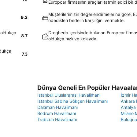
Europcar firmasının araçları tatmin edici bir
Müşterilerimizin değerlendirmelerine göre, Eu
9.3
ödedikleri bedelin karşılığını vermekte.
 oldukça
Drogheda içerisinde bulunan Europcar firmas
8.7
oldukça hızlı ve kolaydır.
ldukça
7.3
Dünya Geneli En Popüler Havaalan
İstanbul Uluslararası Havalimanı
İzmir H
İstanbul Sabiha Gökçen Havalimanı
Ankara 
Dalaman Havalimanı
Antalya
Bodrum Havalimanı
Milano 
Trabzon Havalimanı
Bologna