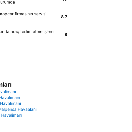
 durumda
ropcar firmasının servisi
8.7
ında araç teslim etme işlemi
8
ları
avalimanı
Havalimanı
 Havalimanı
Malpensa Havaalanı
 Havalimanı