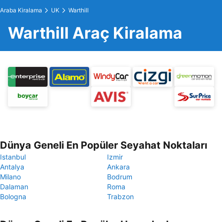
Araba Kiralama
UK
Warthill
Warthill Araç Kiralama
Dünya Geneli En Popüler Seyahat Noktaları
Istanbul
Izmir
Antalya
Ankara
Milano
Bodrum
Dalaman
Roma
Bologna
Trabzon