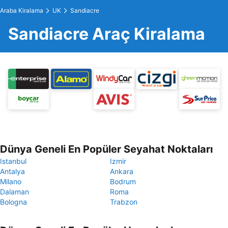
Araba Kiralama
UK
Sandiacre
Sandiacre Araç Kiralama
Dünya Geneli En Popüler Seyahat Noktaları
Istanbul
Izmir
Antalya
Ankara
Milano
Bodrum
Dalaman
Roma
Bologna
Trabzon