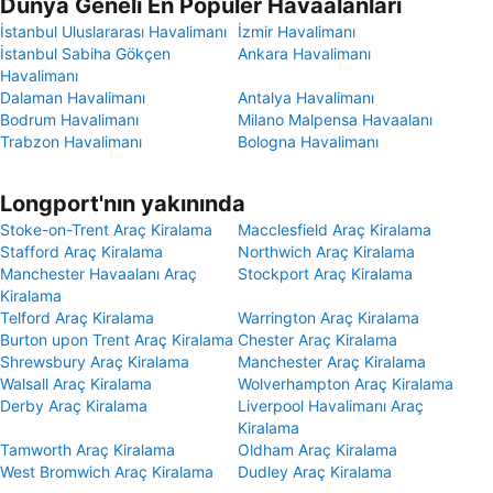
Dünya Geneli En Popüler Havaalanları
İstanbul Uluslararası Havalimanı
İzmir Havalimanı
İstanbul Sabiha Gökçen
Ankara Havalimanı
Havalimanı
Dalaman Havalimanı
Antalya Havalimanı
Bodrum Havalimanı
Milano Malpensa Havaalanı
Trabzon Havalimanı
Bologna Havalimanı
Longport'nın yakınında
Stoke-on-Trent Araç Kiralama
Macclesfield Araç Kiralama
Stafford Araç Kiralama
Northwich Araç Kiralama
Manchester Havaalanı Araç
Stockport Araç Kiralama
Kiralama
Telford Araç Kiralama
Warrington Araç Kiralama
Burton upon Trent Araç Kiralama
Chester Araç Kiralama
Shrewsbury Araç Kiralama
Manchester Araç Kiralama
Walsall Araç Kiralama
Wolverhampton Araç Kiralama
Derby Araç Kiralama
Liverpool Havalimanı Araç
Kiralama
Tamworth Araç Kiralama
Oldham Araç Kiralama
West Bromwich Araç Kiralama
Dudley Araç Kiralama