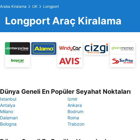
Araba Kiralama
UK
Longport
Longport Araç Kiralama
Dünya Geneli En Popüler Seyahat Noktaları
Istanbul
Izmir
Antalya
Ankara
Milano
Bodrum
Dalaman
Roma
Bologna
Trabzon