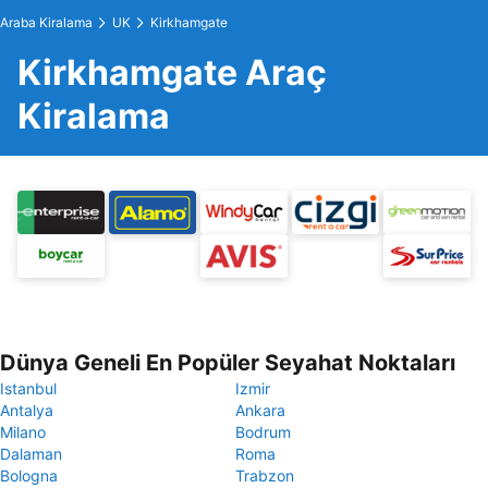
Araba Kiralama
UK
Kirkhamgate
Kirkhamgate Araç
Kiralama
Dünya Geneli En Popüler Seyahat Noktaları
Istanbul
Izmir
Antalya
Ankara
Milano
Bodrum
Dalaman
Roma
Bologna
Trabzon