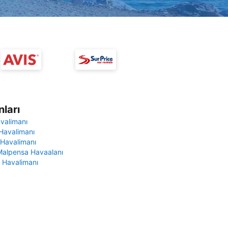
ları
avalimanı
Havalimanı
 Havalimanı
Malpensa Havaalanı
 Havalimanı