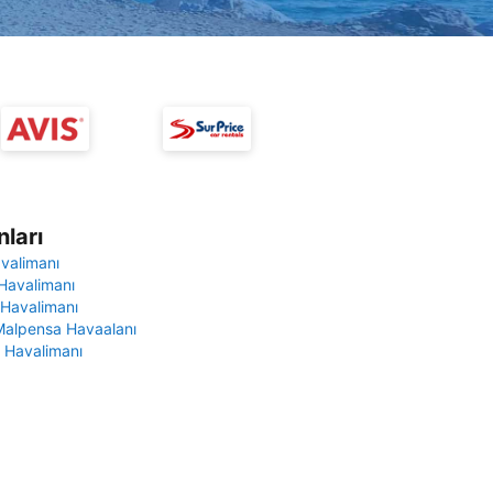
ları
avalimanı
Havalimanı
 Havalimanı
Malpensa Havaalanı
 Havalimanı