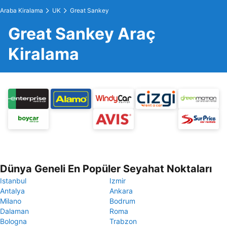
Araba Kiralama
UK
Great Sankey
Great Sankey Araç
Kiralama
Dünya Geneli En Popüler Seyahat Noktaları
Istanbul
Izmir
Antalya
Ankara
Milano
Bodrum
Dalaman
Roma
Bologna
Trabzon