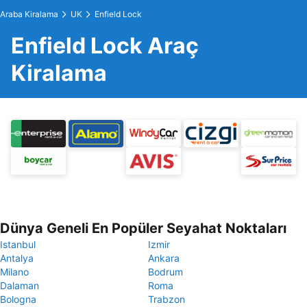
Araba Kiralama
UK
Enfield Lock
Enfield Lock Araç
Kiralama
Dünya Geneli En Popüler Seyahat Noktaları
Istanbul
Izmir
Antalya
Ankara
Milano
Bodrum
Dalaman
Roma
Bologna
Trabzon