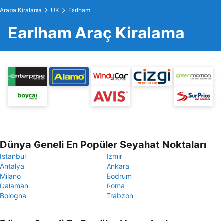
Araba Kiralama
UK
Earlham
Earlham Araç Kiralama
Dünya Geneli En Popüler Seyahat Noktaları
Istanbul
Izmir
Antalya
Ankara
Milano
Bodrum
Dalaman
Roma
Bologna
Trabzon