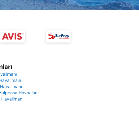
ları
avalimanı
Havalimanı
 Havalimanı
Malpensa Havaalanı
 Havalimanı