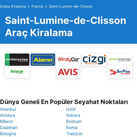
Araba Kiralama
France
Saint-Lumine-de-Clisson
Saint-Lumine-de-Clisson
Araç Kiralama
Dünya Geneli En Popüler Seyahat Noktaları
Istanbul
Izmir
Antalya
Ankara
Milano
Bodrum
Dalaman
Roma
Bologna
Trabzon