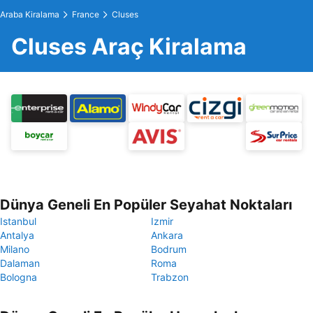
Araba Kiralama
France
Cluses
Cluses Araç Kiralama
Dünya Geneli En Popüler Seyahat Noktaları
Istanbul
Izmir
Antalya
Ankara
Milano
Bodrum
Dalaman
Roma
Bologna
Trabzon