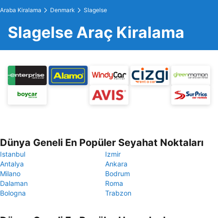
Araba Kiralama
Denmark
Slagelse
Slagelse Araç Kiralama
Dünya Geneli En Popüler Seyahat Noktaları
Istanbul
Izmir
Antalya
Ankara
Milano
Bodrum
Dalaman
Roma
Bologna
Trabzon