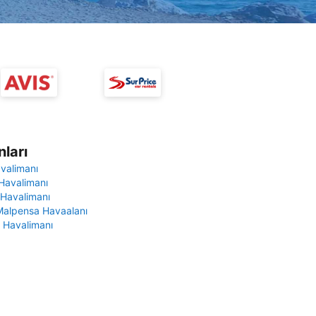
ları
avalimanı
Havalimanı
 Havalimanı
Malpensa Havaalanı
 Havalimanı