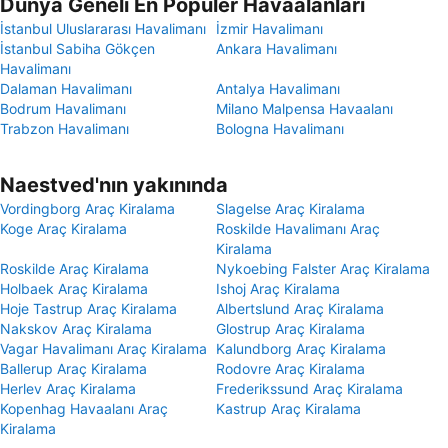
Dünya Geneli En Popüler Havaalanları
İstanbul Uluslararası Havalimanı
İzmir Havalimanı
İstanbul Sabiha Gökçen
Ankara Havalimanı
Havalimanı
Dalaman Havalimanı
Antalya Havalimanı
Bodrum Havalimanı
Milano Malpensa Havaalanı
Trabzon Havalimanı
Bologna Havalimanı
Naestved'nın yakınında
Vordingborg Araç Kiralama
Slagelse Araç Kiralama
Koge Araç Kiralama
Roskilde Havalimanı Araç
Kiralama
Roskilde Araç Kiralama
Nykoebing Falster Araç Kiralama
Holbaek Araç Kiralama
Ishoj Araç Kiralama
Hoje Tastrup Araç Kiralama
Albertslund Araç Kiralama
Nakskov Araç Kiralama
Glostrup Araç Kiralama
Vagar Havalimanı Araç Kiralama
Kalundborg Araç Kiralama
Ballerup Araç Kiralama
Rodovre Araç Kiralama
Herlev Araç Kiralama
Frederikssund Araç Kiralama
Kopenhag Havaalanı Araç
Kastrup Araç Kiralama
Kiralama