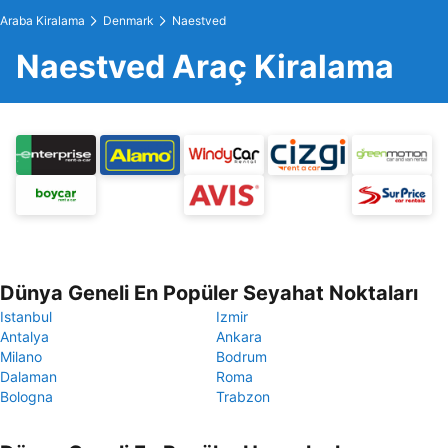
Araba Kiralama
Denmark
Naestved
Naestved Araç Kiralama
Dünya Geneli En Popüler Seyahat Noktaları
Istanbul
Izmir
Antalya
Ankara
Milano
Bodrum
Dalaman
Roma
Bologna
Trabzon