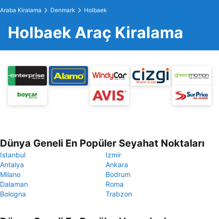
Araba Kiralama
Denmark
Holbaek
Holbaek Araç Kiralama
Dünya Geneli En Popüler Seyahat Noktaları
Istanbul
Izmir
Antalya
Ankara
Milano
Bodrum
Dalaman
Roma
Bologna
Trabzon