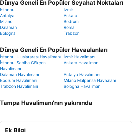
Dünya Geneli En Popüler Seyahat Noktaları
Istanbul
Izmir
Antalya
Ankara
Milano
Bodrum
Dalaman
Roma
Bologna
Trabzon
Dünya Geneli En Popüler Havaalanları
İstanbul Uluslararası Havalimanı
İzmir Havalimanı
İstanbul Sabiha Gökçen
Ankara Havalimanı
Havalimanı
Dalaman Havalimanı
Antalya Havalimanı
Bodrum Havalimanı
Milano Malpensa Havaalanı
Trabzon Havalimanı
Bologna Havalimanı
Tampa Havalimanı'nın yakınında
Ek Bilgi