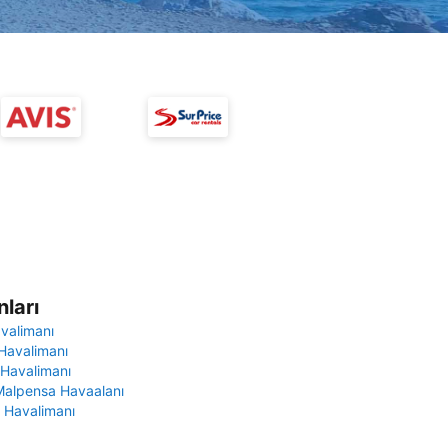
ları
avalimanı
Havalimanı
 Havalimanı
Malpensa Havaalanı
 Havalimanı