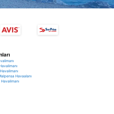
ları
avalimanı
Havalimanı
 Havalimanı
Malpensa Havaalanı
 Havalimanı