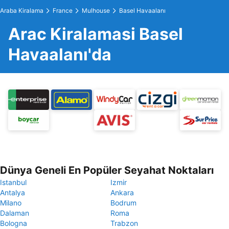
Araba Kiralama
France
Mulhouse
Basel Havaalanı
Arac Kiralamasi Basel
Havaalanı'da
Dünya Geneli En Popüler Seyahat Noktaları
Istanbul
Izmir
Antalya
Ankara
Milano
Bodrum
Dalaman
Roma
Bologna
Trabzon