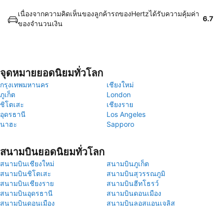
เนื่องจากความคิดเห็นของลูกค้ารถของHertzได้รับความคุ้มค่า
6.7
ของจำนวนเงิน
จุดหมายยอดนิยมทั่วโลก
กรุงเทพมหานคร
เชียงใหม่
ภูเก็ต
London
ชิโตเสะ
เชียงราย
อุดรธานี
Los Angeles
นาฮะ
Sapporo
สนามบินยอดนิยมทั่วโลก
สนามบินเชียงใหม่
สนามบินภูเก็ต
สนามบินชิโตเสะ
สนามบินสุวรรณภูมิ
สนามบินเชียงราย
สนามบินฮีทโธรว์
สนามบินอุดรธานี
สนามบินดอนเมือง
สนามบินดอนเมือง
สนามบินลอสแอนเจลิส