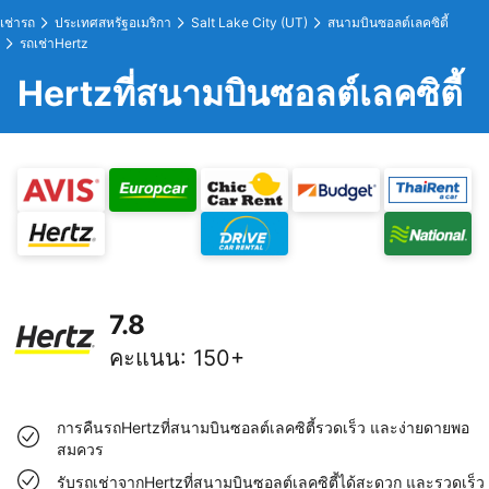
เช่ารถ
ประเทศสหรัฐอเมริกา
Salt Lake City (UT)
สนามบินซอลต์เลคซิตี้
รถเช่าHertz
Hertzที่สนามบินซอลต์เลคซิตี้
7.8
คะแนน
:
150+
การคืนรถHertzที่สนามบินซอลต์เลคซิตี้รวดเร็ว และง่ายดายพอ
สมควร
รับรถเช่าจากHertzที่สนามบินซอลต์เลคซิตี้ได้สะดวก และรวดเร็ว