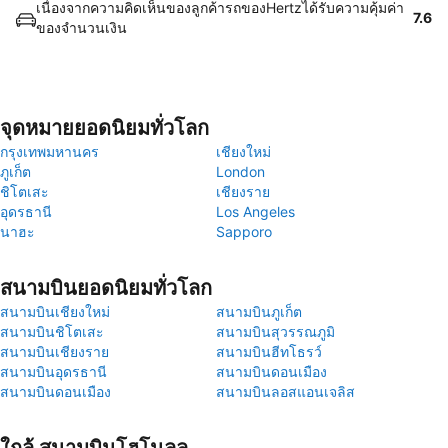
เนื่องจากความคิดเห็นของลูกค้ารถของHertzได้รับความคุ้มค่า
7.6
ของจำนวนเงิน
จุดหมายยอดนิยมทั่วโลก
กรุงเทพมหานคร
เชียงใหม่
ภูเก็ต
London
ชิโตเสะ
เชียงราย
อุดรธานี
Los Angeles
นาฮะ
Sapporo
สนามบินยอดนิยมทั่วโลก
สนามบินเชียงใหม่
สนามบินภูเก็ต
สนามบินชิโตเสะ
สนามบินสุวรรณภูมิ
สนามบินเชียงราย
สนามบินฮีทโธรว์
สนามบินอุดรธานี
สนามบินดอนเมือง
สนามบินดอนเมือง
สนามบินลอสแอนเจลิส