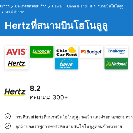
เช่ารถ
ประเทศสหรัฐอเมริกา
Hawaii - Oahu Island, HI
สนามบินโฮโนลูลู
รถเช่าHertz
Hertzที่สนามบินโฮโนลูลู
8.2
คะแนน
:
300+
การคืนรถHertzที่สนามบินโฮโนลูลูรวดเร็ว และง่ายดายพอสมควร
ลูกค้าของเราพูดว่าHertzที่สนามบินโฮโนลูลูค่อนข้างหาง่าย