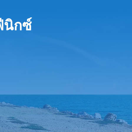
นิกซ์