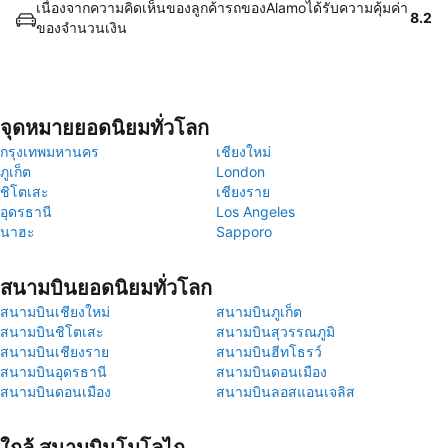
เนื่องจากความคิดเห็นของลูกค้ารถของAlamoได้รับความคุ้มค่า
8.2
ของจำนวนเงิน
จุดหมายยอดนิยมทั่วโลก
กรุงเทพมหานคร
เชียงใหม่
ภูเก็ต
London
ชิโตเสะ
เชียงราย
อุดรธานี
Los Angeles
นาฮะ
Sapporo
สนามบินยอดนิยมทั่วโลก
สนามบินเชียงใหม่
สนามบินภูเก็ต
สนามบินชิโตเสะ
สนามบินสุวรรณภูมิ
สนามบินเชียงราย
สนามบินฮีทโธรว์
สนามบินอุดรธานี
สนามบินดอนเมือง
สนามบินดอนเมือง
สนามบินลอสแอนเจลิส