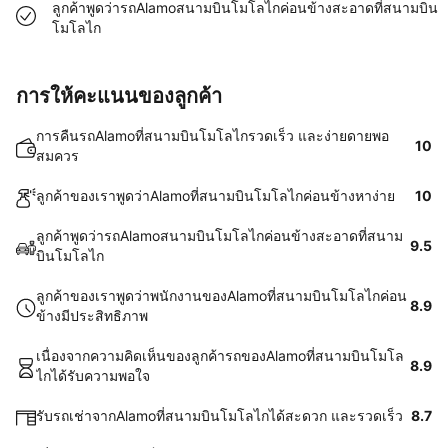
ลูกค้าพูดว่ารถAlamoสนามบินโมโลไกค่อนข้างสะอาดที่สนามบิน
โมโลไก
การให้คะแนนของลูกค้า
การคืนรถAlamoที่สนามบินโมโลไกรวดเร็ว และง่ายดายพอ
10
สมควร
ลูกค้าของเราพูดว่าAlamoที่สนามบินโมโลไกค่อนข้างหาง่าย
10
ลูกค้าพูดว่ารถAlamoสนามบินโมโลไกค่อนข้างสะอาดที่สนาม
9.5
บินโมโลไก
ลูกค้าของเราพูดว่าพนักงานของAlamoที่สนามบินโมโลไกค่อน
8.9
ข้างมีประสิทธิภาพ
เนื่องจากความคิดเห็นของลูกค้ารถของAlamoที่สนามบินโมโล
8.9
ไกได้รับความพอใจ
รับรถเช่าจากAlamoที่สนามบินโมโลไกได้สะดวก และรวดเร็ว
8.7