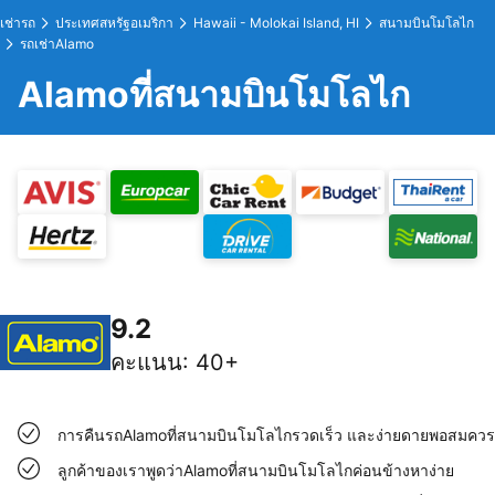
เช่ารถ
ประเทศสหรัฐอเมริกา
Hawaii - Molokai Island, HI
สนามบินโมโลไก
รถเช่าAlamo
Alamoที่สนามบินโมโลไก
9.2
คะแนน
:
40+
การคืนรถAlamoที่สนามบินโมโลไกรวดเร็ว และง่ายดายพอสมควร
ลูกค้าของเราพูดว่าAlamoที่สนามบินโมโลไกค่อนข้างหาง่าย