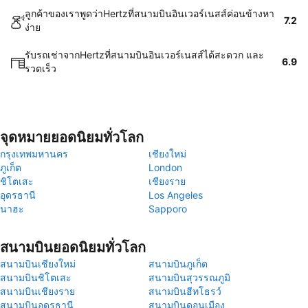
ลูกค้าของเราพูดว่าHertzที่สนามบินอินเวอร์เนสส์ค่อนข้างหา
7.2
ง่าย
รับรถเช่าจากHertzที่สนามบินอินเวอร์เนสส์ได้สะดวก และ
6.9
รวดเร็ว
จุดหมายยอดนิยมทั่วโลก
กรุงเทพมหานคร
เชียงใหม่
ภูเก็ต
London
ชิโตเสะ
เชียงราย
อุดรธานี
Los Angeles
นาฮะ
Sapporo
สนามบินยอดนิยมทั่วโลก
สนามบินเชียงใหม่
สนามบินภูเก็ต
สนามบินชิโตเสะ
สนามบินสุวรรณภูมิ
สนามบินเชียงราย
สนามบินฮีทโธรว์
สนามบินอุดรธานี
สนามบินดอนเมือง