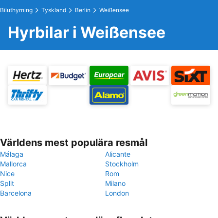
Biluthyrning
Tyskland
Berlin
Weißensee
Hyrbilar i Weißensee
Världens mest populära resmål
Málaga
Alicante
Mallorca
Stockholm
Nice
Rom
Split
Milano
Barcelona
London