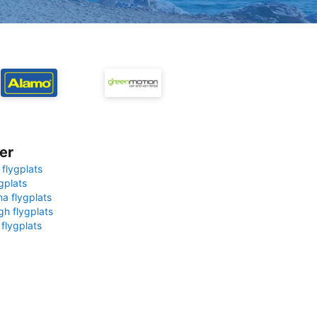
er
 flygplats
gplats
na flygplats
gh flygplats
 flygplats