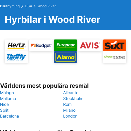
Biluthyrning
USA
Wood River
Hyrbilar i Wood River
Världens mest populära resmål
Málaga
Alicante
Mallorca
Stockholm
Nice
Rom
Split
Milano
Barcelona
London